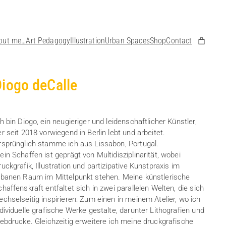
out me…
Art Pedagogy
Illustration
Urban Spaces
Shop
Contact
iogo deCalle
ch bin Diogo, ein neugieriger und leidenschaftlicher Künstler,
er seit 2018 vorwiegend in Berlin lebt und arbeitet.
rsprünglich stamme ich aus Lissabon, Portugal.
ein Schaffen ist geprägt von Multidisziplinarität, wobei
uckgrafik, Illustration und partizipative Kunstpraxis im
rbanen Raum im Mittelpunkt stehen. Meine künstlerische
chaffenskraft entfaltet sich in zwei parallelen Welten, die sich
echselseitig inspirieren: Zum einen in meinem Atelier, wo ich
ndividuelle grafische Werke gestalte, darunter Lithografien und
iebdrucke. Gleichzeitig erweitere ich meine druckgrafische