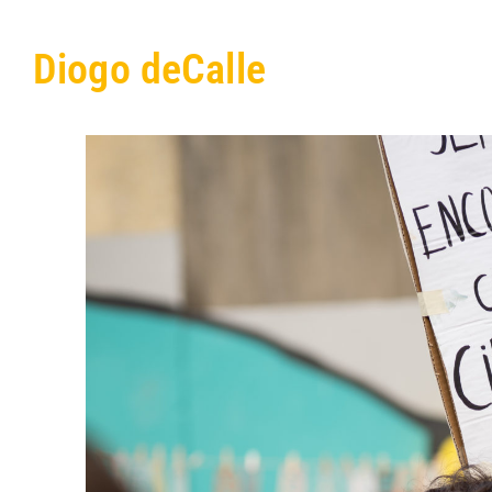
Skip
to
Diogo deCalle
content