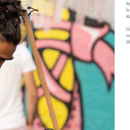
A
l
K
Hi
m
W