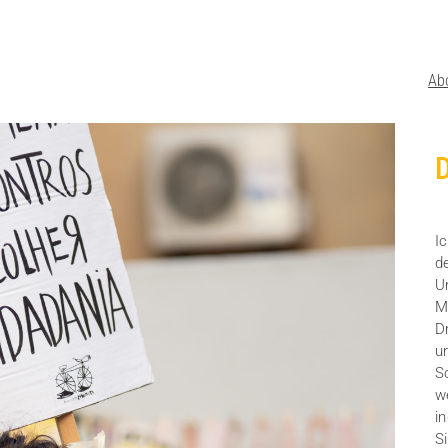
Ab
D
I
d
U
M
Dr
u
S
w
i
S