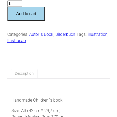
Familie,
heißt
Add to cart
Wir!
quantity
Categories:
Autor´s Book
,
Bilderbuch
Tags:
illustration
,
Ilustracao
Description
Handmade Children´s book
Size: A3 (42 cm * 29,7 cm)
Paper: Munken Pure 170 gr