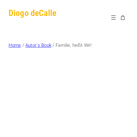
Skip
Diogo deCalle
to
content
Home
/
Autor´s Book
/ Familie, heißt Wir!